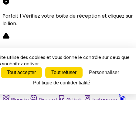
Parfait ! Vérifiez votre boîte de réception et cliquez sur
le lien.
Désolé, une erreur s'est produite. Veuillez réessayer.
ite utilise des cookies et vous donne le contrôle sur ceux que
 souhaitez activer
Fermer
Tout accepter
Tout refuser
Personnaliser
Politique de confidentialité
Bluesky
Discord
Github
Instagram
Linkedin
Mastodon
Pinterest
Reddit
Telegram
Threads
Tiktok
Whatsapp
Youtube
RSS