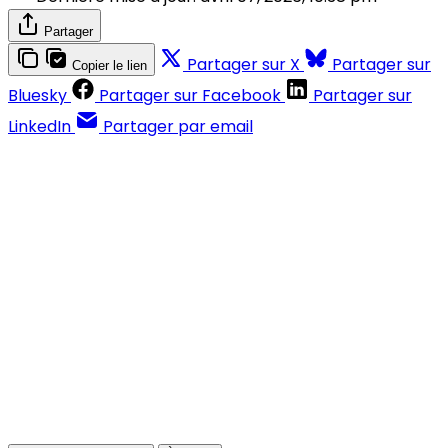
Partager
Partager sur X
Partager sur
Copier le lien
Bluesky
Partager sur Facebook
Partager sur
LinkedIn
Partager par email
Contenus réservés aux abonnés
S'abonner
Déjà abonné ?
Se connecter