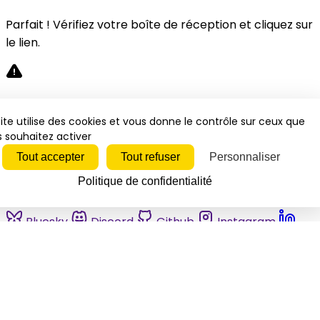
Parfait ! Vérifiez votre boîte de réception et cliquez sur
le lien.
Désolé, une erreur s'est produite. Veuillez réessayer.
ite utilise des cookies et vous donne le contrôle sur ceux que
 souhaitez activer
Fermer
Tout accepter
Tout refuser
Personnaliser
Politique de confidentialité
Bluesky
Discord
Github
Instagram
Linkedin
Mastodon
Pinterest
Reddit
Telegram
Threads
Tiktok
Whatsapp
Youtube
RSS
Actualités