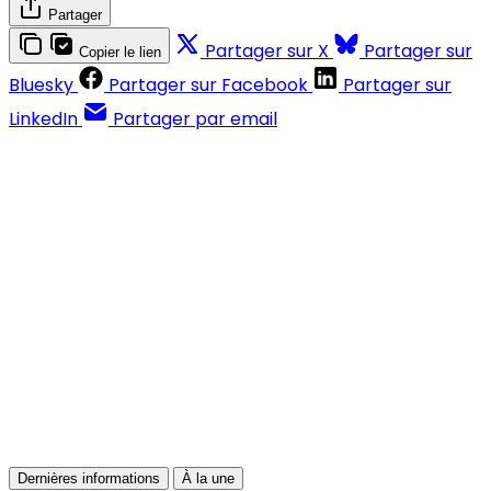
Partager
Partager sur X
Partager sur
Copier le lien
Bluesky
Partager sur Facebook
Partager sur
LinkedIn
Partager par email
Contenus réservés aux abonnés
S'abonner
Déjà abonné ?
Se connecter
Dernières informations
À la une