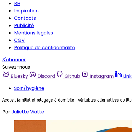
RH
Inspiration
Contacts
Publicité
Mentions légales
CGV
Politique de confidentialité
S'abonner
Suivez-nous
Bluesky
Discord
Github
Instagram
Lin
Soin/hygiène
Accueil familial et relayage à domicile : véritables alternatives ou ill
Par
Juliette Viatte