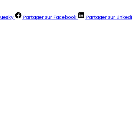
luesky
Partager sur Facebook
Partager sur Linked
Contenus réservés aux abonnés
S'abonner
Déjà abonné ?
Se connecter