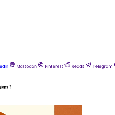
kedin
Mastodon
Pinterest
Reddit
Telegram
usions ?