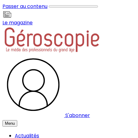
Panneau de gestion des cookies
Passer au contenu
Le magazine
S'abonner
Menu
Actualités