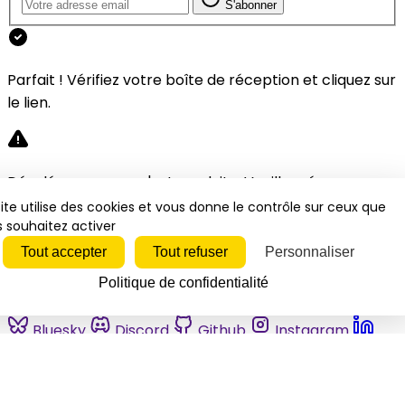
S'abonner
Parfait ! Vérifiez votre boîte de réception et cliquez sur
le lien.
Désolé, une erreur s'est produite. Veuillez réessayer.
ite utilise des cookies et vous donne le contrôle sur ceux que
 souhaitez activer
Fermer
Tout accepter
Tout refuser
Personnaliser
Politique de confidentialité
Bluesky
Discord
Github
Instagram
Linkedin
Mastodon
Pinterest
Reddit
Telegram
Threads
Tiktok
Whatsapp