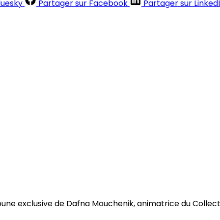
luesky
Partager sur Facebook
Partager sur Linked
Contenus réservés aux abonnés
S'abonner
Déjà abonné ?
Se connecter
bune exclusive de Dafna Mouchenik, animatrice du Collectif