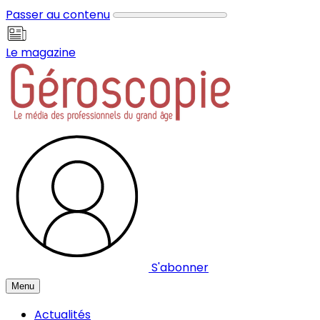
Panneau de gestion des cookies
Passer au contenu
Le magazine
S'abonner
Menu
Actualités