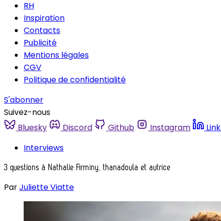
RH
Inspiration
Contacts
Publicité
Mentions légales
CGV
Politique de confidentialité
S'abonner
Suivez-nous
Bluesky
Discord
Github
Instagram
Lin
Interviews
3 questions à Nathalie Firminy, thanadoula et autrice
Par
Juliette Viatte