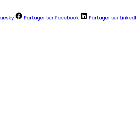
luesky
Partager sur Facebook
Partager sur Linked
Contenus réservés aux abonnés
S'abonner
Déjà abonné ?
Se connecter