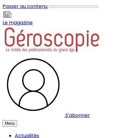
Panneau de gestion des cookies
Passer au contenu
Le magazine
S'abonner
Menu
Actualités