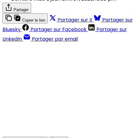
Partager
Partager sur X
Partager sur
Copier le lien
Bluesky
Partager sur Facebook
Partager sur
LinkedIn
Partager par email
Contenus réservés aux abonnés
S'abonner
Déjà abonné ?
Se connecter