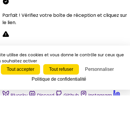
Parfait ! Vérifiez votre boîte de réception et cliquez sur
le lien.
Désolé, une erreur s'est produite. Veuillez réessayer.
ite utilise des cookies et vous donne le contrôle sur ceux que
 souhaitez activer
Fermer
Tout accepter
Tout refuser
Personnaliser
Politique de confidentialité
Bluesky
Discord
Github
Instagram
Linkedin
Mastodon
Pinterest
Reddit
Telegram
Threads
Tiktok
Whatsapp
Youtube
RSS