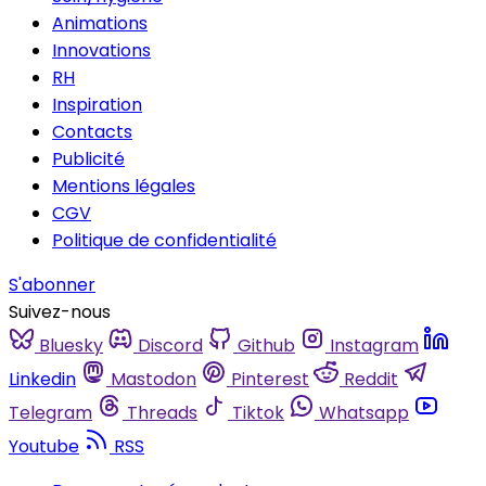
Animations
Innovations
RH
Inspiration
Contacts
Publicité
Mentions légales
CGV
Politique de confidentialité
S'abonner
Suivez-nous
Bluesky
Discord
Github
Instagram
Linkedin
Mastodon
Pinterest
Reddit
Telegram
Threads
Tiktok
Whatsapp
Youtube
RSS