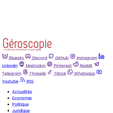
Déjà abonné ?
Se connecter
Bluesky
Discord
Github
Instagram
Linkedin
Mastodon
Pinterest
Reddit
Telegram
Threads
Tiktok
Whatsapp
Youtube
RSS
Actualités
Economie
Politique
Juridique