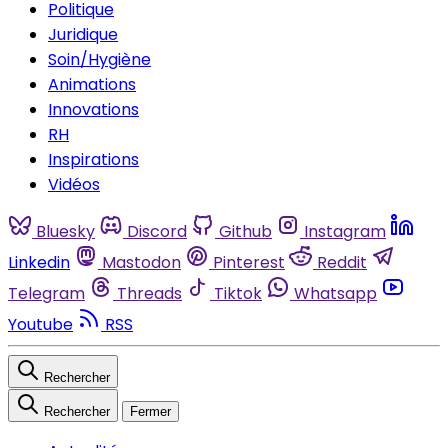
Politique
Juridique
Soin/Hygiène
Animations
Innovations
RH
Inspirations
Vidéos
Bluesky
Discord
Github
Instagram
Linkedin
Mastodon
Pinterest
Reddit
Telegram
Threads
Tiktok
Whatsapp
Youtube
RSS
Rechercher
Rechercher
Fermer