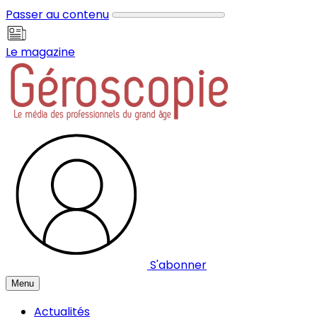
Panneau de gestion des cookies
Passer au contenu
Le magazine
S'abonner
Menu
Actualités