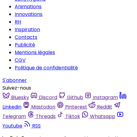
Animations
Innovations
RH
Inspiration
Contacts
Publicité
Mentions légales
CGV
Politique de confidentialité
S'abonner
Suivez-nous
Bluesky
Discord
Github
Instagram
Linkedin
Mastodon
Pinterest
Reddit
Telegram
Threads
Tiktok
Whatsapp
Youtube
RSS