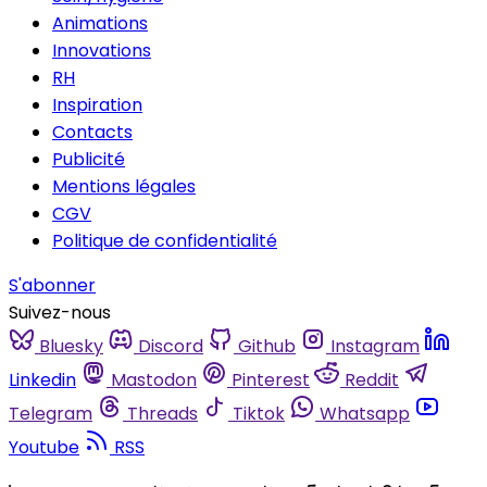
Animations
Innovations
RH
Inspiration
Contacts
Publicité
Mentions légales
CGV
Politique de confidentialité
S'abonner
Suivez-nous
Bluesky
Discord
Github
Instagram
Linkedin
Mastodon
Pinterest
Reddit
Telegram
Threads
Tiktok
Whatsapp
Youtube
RSS